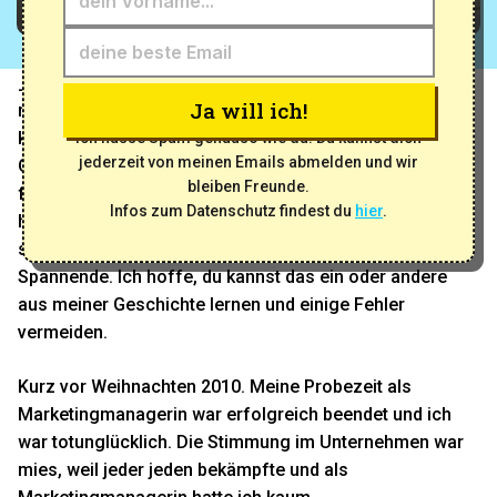
_In dieser 2-teiligen Serie lass ich dich erstmals hinter
Ja will ich!
meine Kulissen blicken und zeige dir meinen Weg von
kläglichen Freelancer-Jobs zu einem florierendem
Ich hasse Spam genauso wie du. Du kannst dich
jederzeit von meinen Emails abmelden und wir
Online-Unternehmen._Meine Entwicklung von einer
bleiben Freunde.
frustrierten Angestellten, die spontan ihren Job kündigt,
Infos zum Datenschutz findest du
hier
.
hin zu einer glücklichen Unternehmerin, die
selbstbestimmt und ortsunabhängig arbeitet, war eine
Spannende. Ich hoffe, du kannst das ein oder andere
aus meiner Geschichte lernen und einige Fehler
vermeiden.
Kurz vor Weihnachten 2010. Meine Probezeit als
Marketingmanagerin war erfolgreich beendet und ich
war totunglücklich. Die Stimmung im Unternehmen war
mies, weil jeder jeden bekämpfte und als