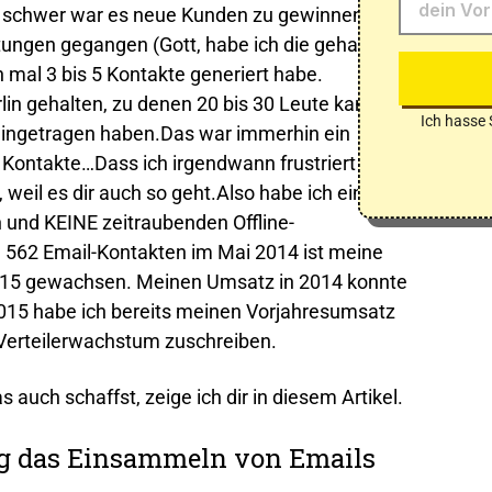
d schwer war es neue Kunden zu gewinnen.Am
tungen gegangen (Gott, habe ich die gehasst -
h mal 3 bis 5 Kontakte generiert habe.
lin gehalten, zu denen 20 bis 30 Leute kamen,
Ich hasse 
 eingetragen haben.Das war immerhin ein
 Kontakte…Dass ich irgendwann frustriert war,
, weil es dir auch so geht.Also habe ich einen
n und KEINE zeitraubenden Offline-
562 Email-Kontakten im Mai 2014 ist meine
2015 gewachsen. Meinen Umsatz in 2014 konnte
2015 habe ich bereits meinen Vorjahresumsatz
 Verteilerwachstum zuschreiben.
 auch schaffst, zeige ich dir in diesem Artikel.
g das Einsammeln von Emails