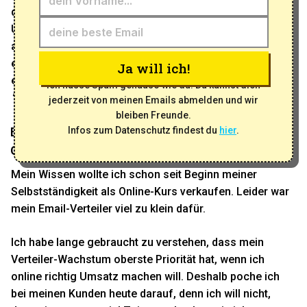
die spontan ihren Job kündigt, hin zu einer glücklichen
Unternehmerin, die selbstbestimmt und ortsunabhängig
arbeitet, war eine Spannende. Ich hoffe, du kannst das
ein oder andere aus meiner Geschichte lernen und
Ja will ich!
einige Fehler vermeiden.
Lies hier Teil 1
- mein Weg von
Ich hasse Spam genauso wie du. Du kannst dich
"keiner kennt mich" zur Social Media Expertin
jederzeit von meinen Emails abmelden und wir
bleiben Freunde.
Infos zum Datenschutz findest du
hier
.
ENDLICH PASSIVES EINKOMMEN MIT EINEM
ONLINE-KURS?
Mein Wissen wollte ich schon seit Beginn meiner
Selbstständigkeit als Online-Kurs verkaufen. Leider war
mein Email-Verteiler viel zu klein dafür.
Ich habe lange gebraucht zu verstehen, dass mein
Verteiler-Wachstum oberste Priorität hat, wenn ich
online richtig Umsatz machen will. Deshalb poche ich
bei meinen Kunden heute darauf, denn ich will nicht,