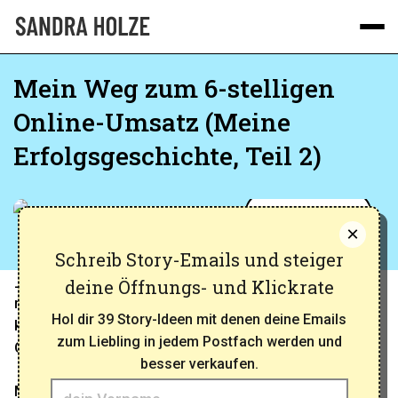
ÜBER MICH
Mein Weg zum 6-stelligen
Online-Umsatz (Meine
BLOG
Erfolgsgeschichte, Teil 2)
PODCAST
Online Business
×
Schreib Story-Emails und steiger
_In dieser 2-teiligen Serie lass ich dich erstmals hinter
deine Öffnungs- und Klickrate
meine Kulissen blicken und zeige dir meinen Weg von
Hol dir 39 Story-Ideen mit denen deine Emails
kläglichen Freelancer-Jobs zu einem florierendem
zum Liebling in jedem Postfach werden und
Online-Unternehmen._‍
besser verkaufen.
Meine Entwicklung von einer frustrierten Angestellten,